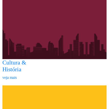
Cultura &
História
veja mais