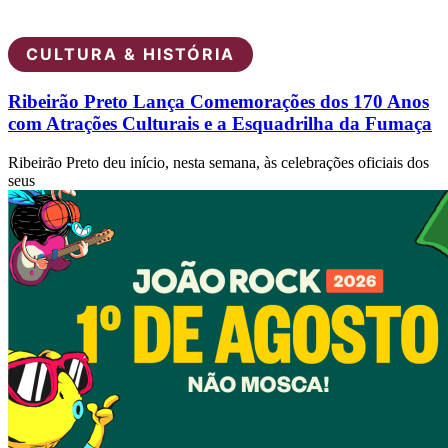
CULTURA & HISTÓRIA
Ribeirão Preto Lança Comemorações dos 170 Anos
com Atrações Culturais e a Esquadrilha da Fumaça
Ribeirão Preto deu início, nesta semana, às celebrações oficiais dos
seus