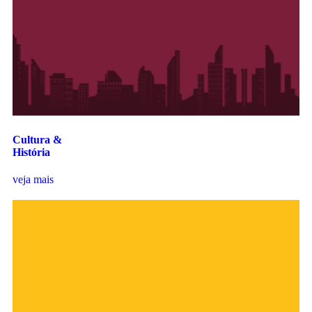
Cultura &
História
veja mais