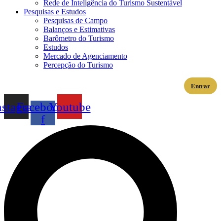
Rede de Inteligência do Turismo Sustentável
Pesquisas e Estudos
Pesquisas de Campo
Balanços e Estimativas
Barômetro do Turismo
Estudos
Mercado de Agenciamento
Percepção do Turismo
Entrar
nstagram
Facebook-
Youtube
f