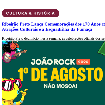
CULTURA & HISTÓRIA
Ribeirão Preto Lança Comemorações dos 170 Anos 
Atrações Culturais e a Esquadrilha da Fumaça
Ribeirão Preto deu início, nesta semana, às celebrações oficiais dos se