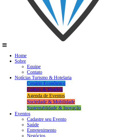
Home
Sobre
Equipe
Contato
Notícias Turismo & Hotelaria
Cenário Econômico
Cultura & História
Agenda de Eventos
Sociedade & Mobilidade
Sustentablidade & Inovação
Eventos
Cadastre seu Evento
Saúde
Entretenimento
Negócios