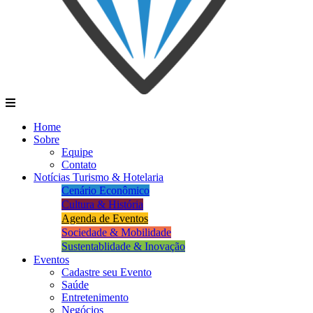
Home
Sobre
Equipe
Contato
Notícias Turismo & Hotelaria
Cenário Econômico
Cultura & História
Agenda de Eventos
Sociedade & Mobilidade
Sustentablidade & Inovação
Eventos
Cadastre seu Evento
Saúde
Entretenimento
Negócios