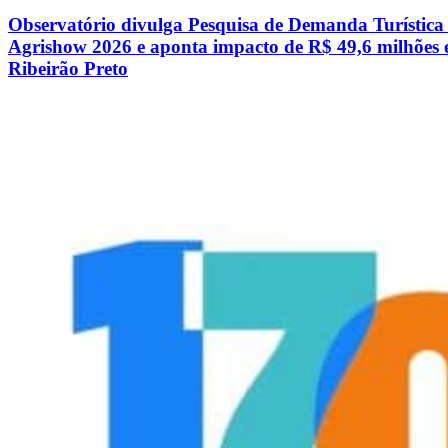
Observatório divulga Pesquisa de Demanda Turística
Agrishow 2026 e aponta impacto de R$ 49,6 milhões
Ribeirão Preto