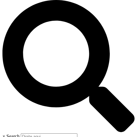
×
Search