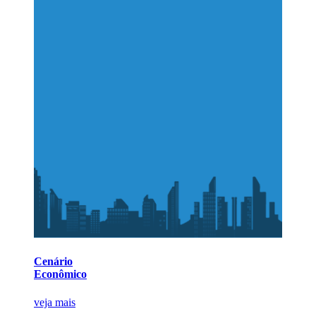
Cenário
Econômico
veja mais