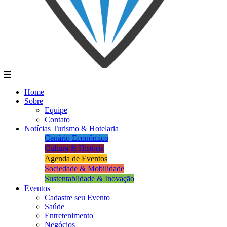
Home
Sobre
Equipe
Contato
Notícias Turismo & Hotelaria
Cenário Econômico
Cultura & História
Agenda de Eventos
Sociedade & Mobilidade
Sustentablidade & Inovação
Eventos
Cadastre seu Evento
Saúde
Entretenimento
Negócios