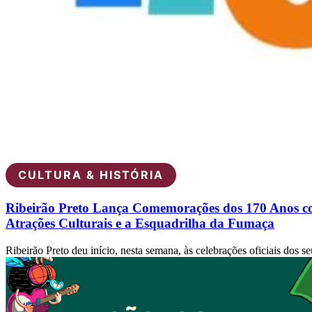
CULTURA & HISTÓRIA
Ribeirão Preto Lança Comemorações dos 170 Anos 
Atrações Culturais e a Esquadrilha da Fumaça
Ribeirão Preto deu início, nesta semana, às celebrações oficiais dos se