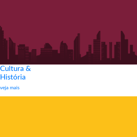
Cultura &
História
veja mais