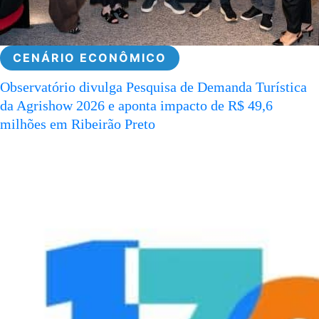
CENÁRIO ECONÔMICO
Observatório divulga Pesquisa de Demanda Turística
da Agrishow 2026 e aponta impacto de R$ 49,6
milhões em Ribeirão Preto