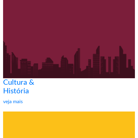
Cultura &
História
veja mais