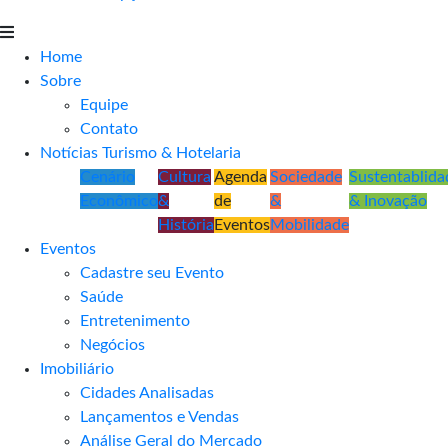
Home
Sobre
Equipe
Contato
Notícias Turismo & Hotelaria
Cenário
Cultura
Agenda
Sociedade
Sustentablida
Econômico
&
de
&
& Inovação
História
Eventos
Mobilidade
Eventos
Cadastre seu Evento
Saúde
Entretenimento
Negócios
Imobiliário
Cidades Analisadas
Lançamentos e Vendas
Análise Geral do Mercado