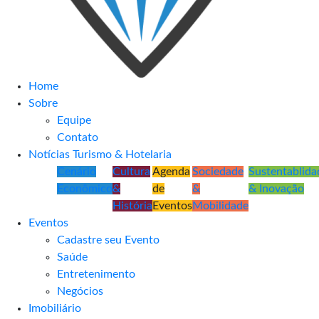
Home
Sobre
Equipe
Contato
Notícias Turismo & Hotelaria
Cenário
Cultura
Agenda
Sociedade
Sustentablida
Econômico
&
de
&
& Inovação
História
Eventos
Mobilidade
Eventos
Cadastre seu Evento
Saúde
Entretenimento
Negócios
Imobiliário