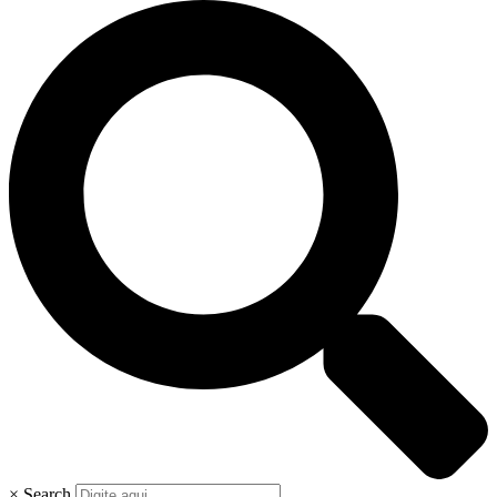
×
Search