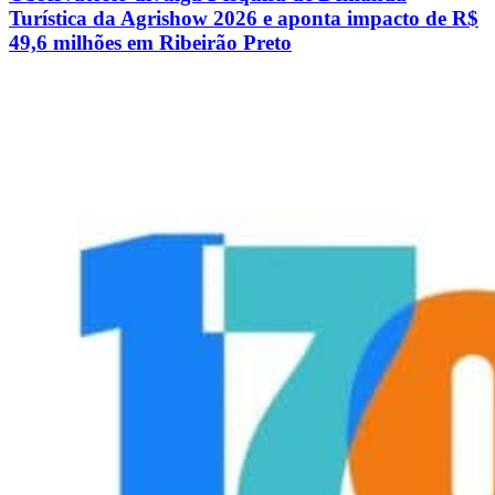
Turística da Agrishow 2026 e aponta impacto de R$
49,6 milhões em Ribeirão Preto