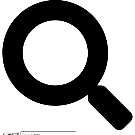
×
Search