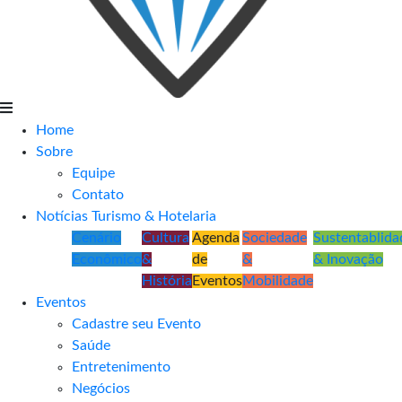
Home
Sobre
Equipe
Contato
Notícias Turismo & Hotelaria
Cenário
Cultura
Agenda
Sociedade
Sustentablida
Econômico
&
de
&
& Inovação
História
Eventos
Mobilidade
Eventos
Cadastre seu Evento
Saúde
Entretenimento
Negócios