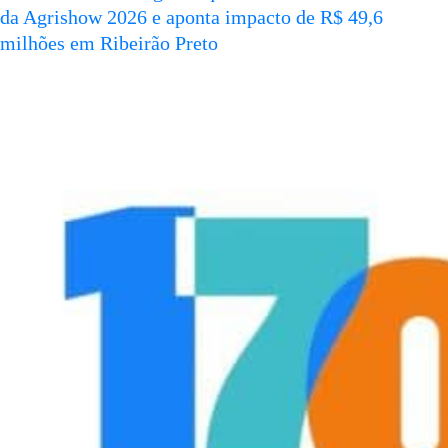
da Agrishow 2026 e aponta impacto de R$ 49,6
milhões em Ribeirão Preto