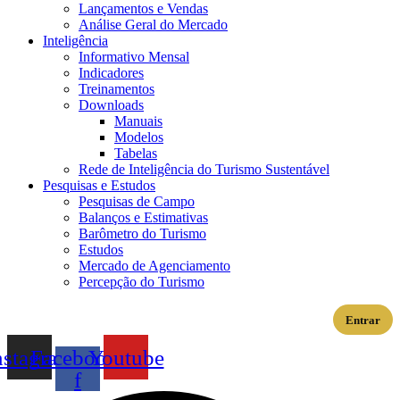
Lançamentos e Vendas
Análise Geral do Mercado
Inteligência
Informativo Mensal​
Indicadores
Treinamentos
Downloads
Manuais
Modelos
Tabelas
Rede de Inteligência do Turismo Sustentável
Pesquisas e Estudos
Pesquisas de Campo
Balanços e Estimativas
Barômetro do Turismo
Estudos
Mercado de Agenciamento
Percepção do Turismo
Entrar
nstagram
Facebook-
Youtube
f