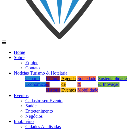
Home
Sobre
Equipe
Contato
Notícias Turismo & Hotelaria
Cenário
Cultura
Agenda
Sociedade
Sustentablidade
Econômico
&
de
&
& Inovação
História
Eventos
Mobilidade
Eventos
Cadastre seu Evento
Saúde
Entretenimento
Negócios
Imobiliário
Cidades Analisadas