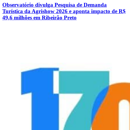
Observatório divulga Pesquisa de Demanda
Turística da Agrishow 2026 e aponta impacto de R$
49,6 milhões em Ribeirão Preto