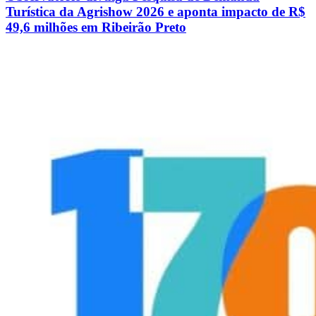
Turística da Agrishow 2026 e aponta impacto de R$
49,6 milhões em Ribeirão Preto