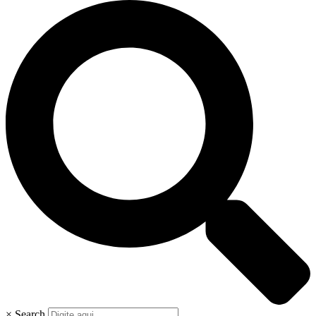
×
Search