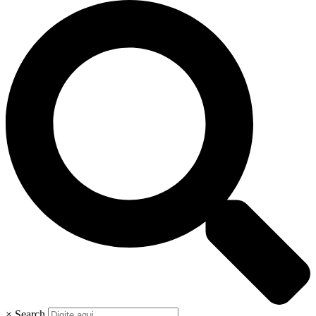
×
Search