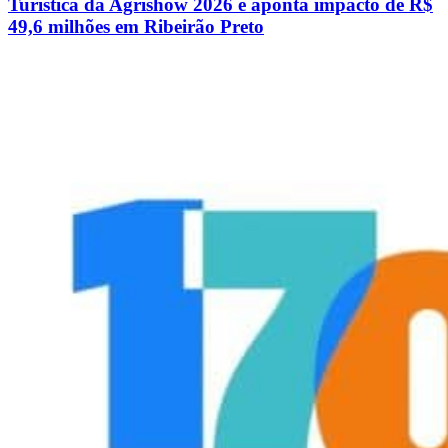
Turística da Agrishow 2026 e aponta impacto de R$
49,6 milhões em Ribeirão Preto