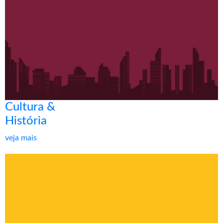
Cultura &
História
veja mais