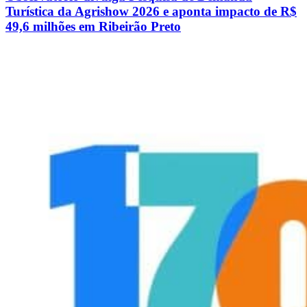
Turística da Agrishow 2026 e aponta impacto de R$
49,6 milhões em Ribeirão Preto