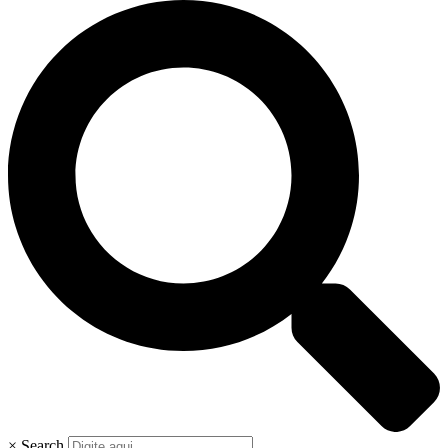
×
Search