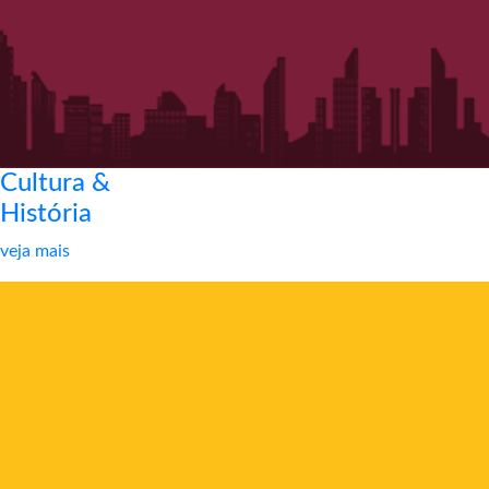
Cultura &
História
veja mais