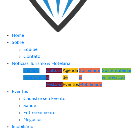
Home
Sobre
Equipe
Contato
Notícias Turismo & Hotelaria
Cenário
Cultura
Agenda
Sociedade
Sustentablida
Econômico
&
de
&
& Inovação
História
Eventos
Mobilidade
Eventos
Cadastre seu Evento
Saúde
Entretenimento
Negócios
Imobiliário