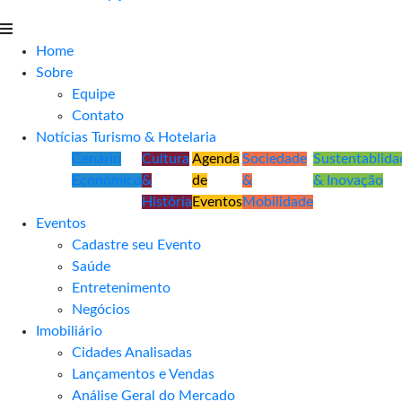
Home
Sobre
Equipe
Contato
Notícias Turismo & Hotelaria
Cenário
Cultura
Agenda
Sociedade
Sustentablida
Econômico
&
de
&
& Inovação
História
Eventos
Mobilidade
Eventos
Cadastre seu Evento
Saúde
Entretenimento
Negócios
Imobiliário
Cidades Analisadas
Lançamentos e Vendas
Análise Geral do Mercado