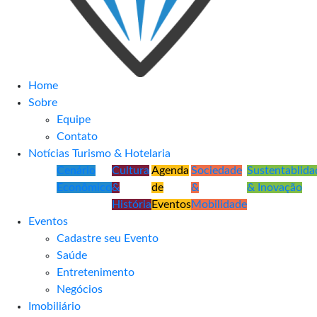
Home
Sobre
Equipe
Contato
Notícias Turismo & Hotelaria
Cenário
Cultura
Agenda
Sociedade
Sustentablida
Econômico
&
de
&
& Inovação
História
Eventos
Mobilidade
Eventos
Cadastre seu Evento
Saúde
Entretenimento
Negócios
Imobiliário