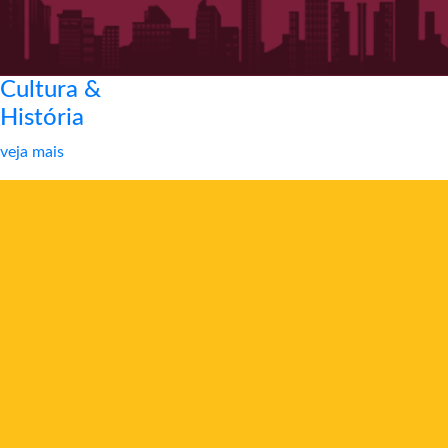
Cultura &
História
veja mais