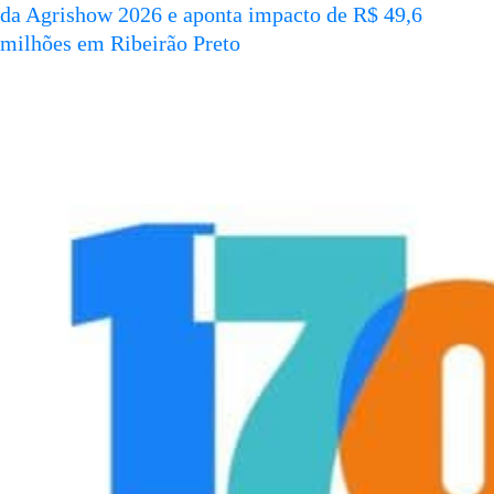
da Agrishow 2026 e aponta impacto de R$ 49,6
milhões em Ribeirão Preto