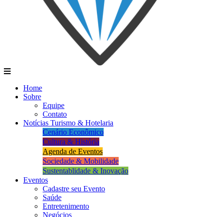
Home
Sobre
Equipe
Contato
Notícias Turismo & Hotelaria
Cenário Econômico
Cultura & História
Agenda de Eventos
Sociedade & Mobilidade
Sustentablidade & Inovação
Eventos
Cadastre seu Evento
Saúde
Entretenimento
Negócios