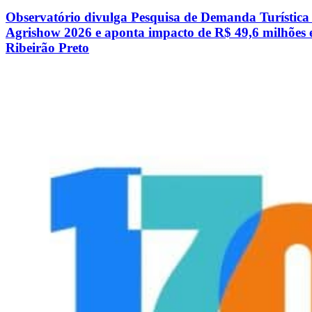
Observatório divulga Pesquisa de Demanda Turística
Agrishow 2026 e aponta impacto de R$ 49,6 milhões
Ribeirão Preto