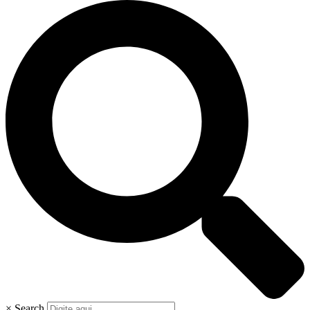
×
Search