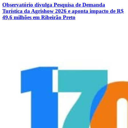
Observatório divulga Pesquisa de Demanda
Turística da Agrishow 2026 e aponta impacto de R$
49,6 milhões em Ribeirão Preto